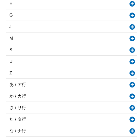
E
G
J
M
S
U
Z
あ / ア行
か / カ行
さ / サ行
た / タ行
な / ナ行