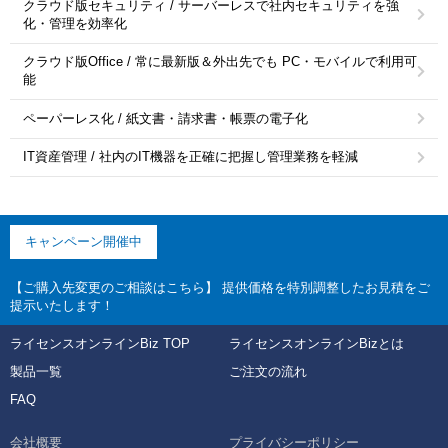
クラウド版セキュリティ / サーバーレスで社内セキュリティを強
化・管理を効率化
クラウド版Office / 常に最新版＆外出先でも PC・モバイルで利用可
能
ペーパーレス化 / 紙文書・請求書・帳票の電子化
IT資産管理 / 社内のIT機器を正確に把握し管理業務を軽減
キャンペーン開催中
【ご購入先変更のご相談はこちら】 提供価格を特別調整したお見積をご
提示いたします！
ライセンスオンラインBiz TOP
ライセンスオンラインBizとは
製品一覧
ご注文の流れ
FAQ
会社概要
プライバシーポリシー