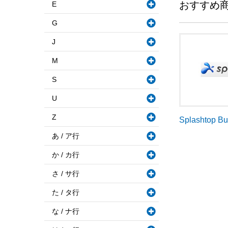
おすすめ
E
G
J
M
S
U
Z
Splashtop B
あ / ア行
か / カ行
さ / サ行
た / タ行
な / ナ行