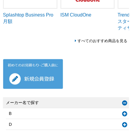
ISM CloudOne
Tren
Splashtop Business Pro
スター
月額
ティサ
すべてのおすすめ商品を見る
メーカー名で探す
B
D