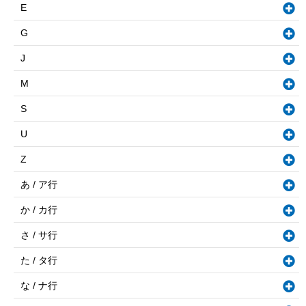
E
G
J
M
S
U
Z
あ / ア行
か / カ行
さ / サ行
た / タ行
な / ナ行