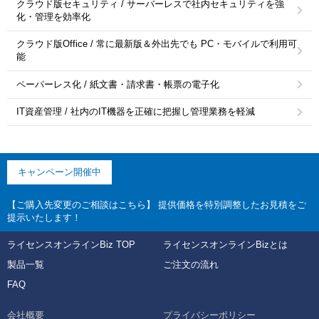
クラウド版セキュリティ / サーバーレスで社内セキュリティを強
化・管理を効率化
クラウド版Office / 常に最新版＆外出先でも PC・モバイルで利用可
能
ペーパーレス化 / 紙文書・請求書・帳票の電子化
IT資産管理 / 社内のIT機器を正確に把握し管理業務を軽減
キャンペーン開催中
【ご購入先変更のご相談はこちら】 提供価格を特別調整したお見積をご
提示いたします！
ライセンスオンラインBiz TOP
ライセンスオンラインBizとは
製品一覧
ご注文の流れ
FAQ
会社概要
プライバシーポリシー