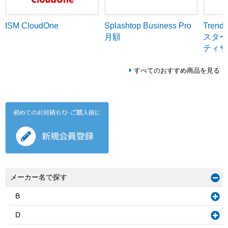
ISM CloudOne
Tren
Splashtop Business Pro
スター
月額
ティサ
すべてのおすすめ商品を見る
メーカー名で探す
B
D