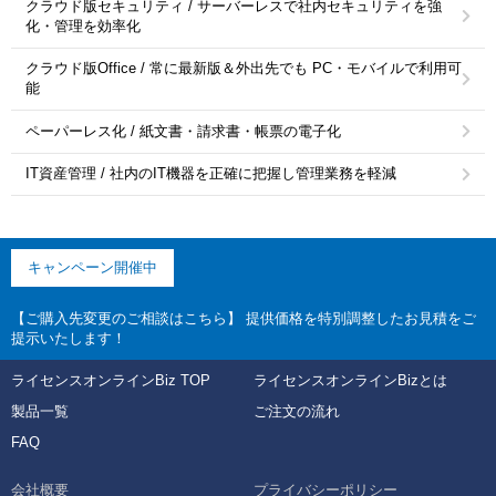
クラウド版セキュリティ / サーバーレスで社内セキュリティを強
化・管理を効率化
クラウド版Office / 常に最新版＆外出先でも PC・モバイルで利用可
能
ペーパーレス化 / 紙文書・請求書・帳票の電子化
IT資産管理 / 社内のIT機器を正確に把握し管理業務を軽減
キャンペーン開催中
【ご購入先変更のご相談はこちら】 提供価格を特別調整したお見積をご
提示いたします！
ライセンスオンラインBiz TOP
ライセンスオンラインBizとは
製品一覧
ご注文の流れ
FAQ
会社概要
プライバシーポリシー