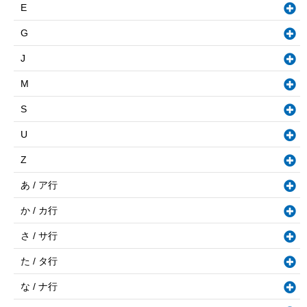
E
G
J
M
S
U
Z
あ / ア行
か / カ行
さ / サ行
た / タ行
な / ナ行