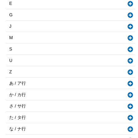
E
G
J
M
S
U
Z
あ / ア行
か / カ行
さ / サ行
た / タ行
な / ナ行