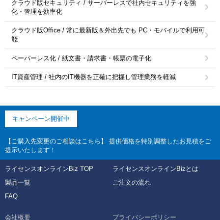
クラウド版セキュリティ / サーバーレスで社内セキュリティを強
化・管理を効率化
クラウド版Office / 常に最新版＆外出先でも PC・モバイルで利用可
能
ペーパーレス化 / 紙文書・請求書・帳票の電子化
IT資産管理 / 社内のIT機器を正確に把握し管理業務を軽減
キャンペーン開催中
【ご購入先変更のご相談はこちら】 提供価格を特別調整したお見積をご
提示いたします！
ライセンスオンラインBiz TOP
ライセンスオンラインBizとは
製品一覧
ご注文の流れ
FAQ
会社概要
プライバシーポリシー