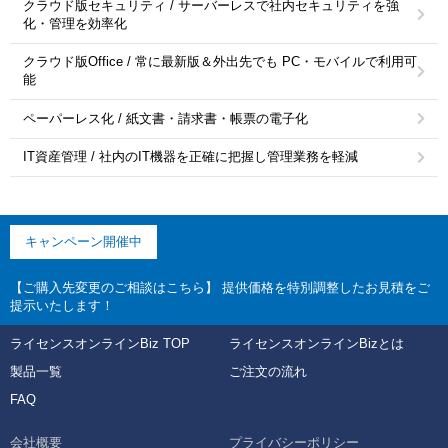
クラウド版セキュリティ / サーバーレスで社内セキュリティを強
化・管理を効率化
クラウド版Office / 常に最新版＆外出先でも PC・モバイルで利用可
能
ペーパーレス化 / 紙文書・請求書・帳票の電子化
IT資産管理 / 社内のIT機器を正確に把握し管理業務を軽減
キャンペーン開催中
【ご購入先変更のご相談はこちら】 提供価格を特別調整したお見積をご
提示いたします！
ライセンスオンラインBiz TOP
ライセンスオンラインBizとは
製品一覧
ご注文の流れ
FAQ
会社概要
プライバシーポリシー