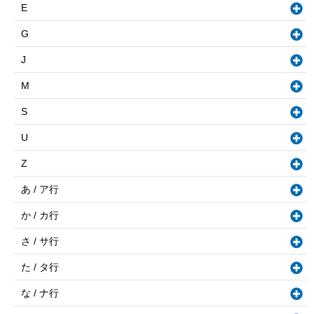
E
G
J
M
S
U
Z
あ / ア行
か / カ行
さ / サ行
た / タ行
な / ナ行